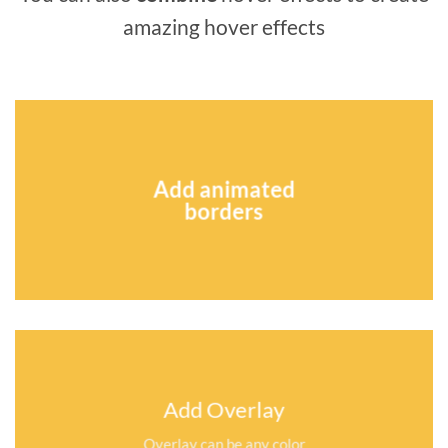
amazing hover effects
Add animated
borders
Add Overlay
Overlay can be any color