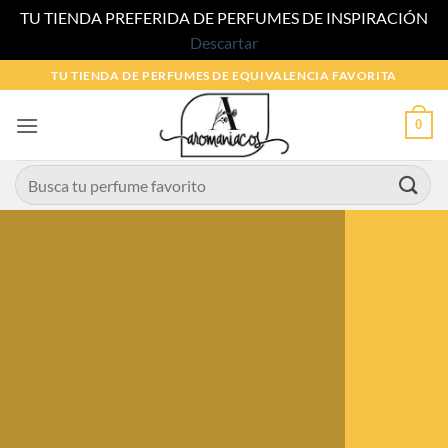
TU TIENDA PREFERIDA DE PERFUMES DE INSPIRACIÓN
Descartar
Saltar
TU TIENDA DE PERFUMES DE EQUIVALENCIA FAVORITA
al
contenido
0
Buscar
por: