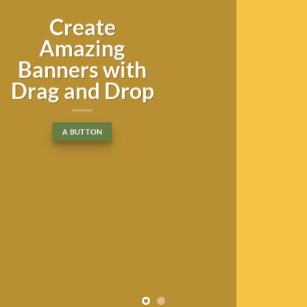
Lorem ipsum
dolor sit amet
Lorem ipsum dolor sit amet,
consectetuer adipiscing elit, sed
diam nonummy nibh euismod
tincidunt ut laoreet dolore
magna aliquam erat volutpat….
BUY NOW
LEARN MORE