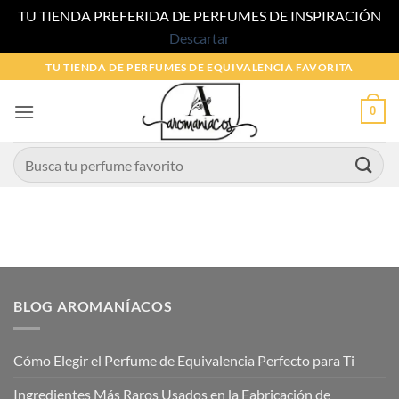
TU TIENDA PREFERIDA DE PERFUMES DE INSPIRACIÓN
Descartar
Saltar
TU TIENDA DE PERFUMES DE EQUIVALENCIA FAVORITA
al
contenido
0
Buscar
por:
BLOG AROMANÍACOS
Cómo Elegir el Perfume de Equivalencia Perfecto para Ti
Ingredientes Más Raros Usados en la Fabricación de