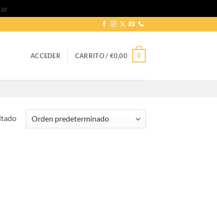
tar
0
ACCEDER
CARRITO /
€
0,00
ltado