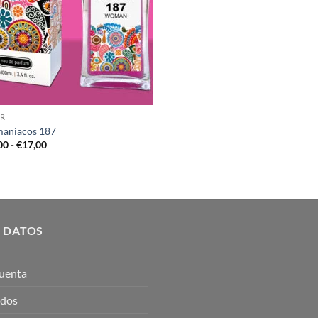
R
aniacos 187
Rango
00
-
€
17,00
de
precios:
desde
€10,00
hasta
€17,00
 DATOS
uenta
idos