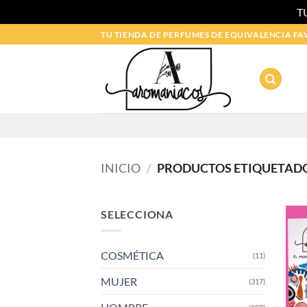
T
Saltar
TU TIENDA DE PERFUMES DE EQUIVALENCIA FA
al
contenido
INICIO
/
PRODUCTOS ETIQUETADO
SELECCIONA
COSMÉTICA
(11)
MUJER
(317)