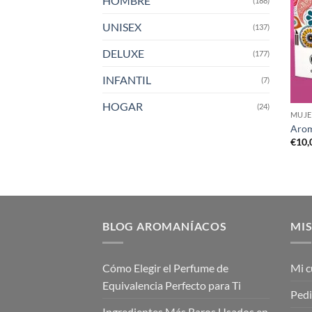
HOMBRE
(188)
UNISEX
(137)
DELUXE
(177)
INFANTIL
(7)
HOGAR
(24)
MUJE
Arom
€
10,
BLOG AROMANÍACOS
MIS
Cómo Elegir el Perfume de
Mi c
Equivalencia Perfecto para Ti
Ped
Ingredientes Más Raros Usados en