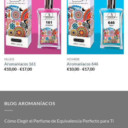
MUJER
HOMBRE
Aromaniacos 161
Aromaniacos 646
Rango
Rango
€
10,00
-
€
17,00
€
10,00
-
€
17,00
de
de
precios:
precios:
desde
desde
€10,00
€10,00
hasta
hasta
€17,00
€17,00
BLOG AROMANÍACOS
Cómo Elegir el Perfume de Equivalencia Perfecto para Ti