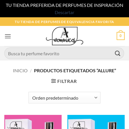
TU TIENDA PREFERIDA DE PERFUMES DE INSPIRACIÓN
Descartar
Saltar
TU TIENDA DE PERFUMES DE EQUIVALENCIA FAVORITA
al
contenido
0
Buscar
por:
INICIO
/
PRODUCTOS ETIQUETADOS “ALLURE”
FILTRAR