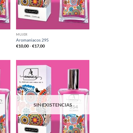
MUJER
Aromaniacos 295
Rango
€
10,00
-
€
17,00
de
precios:
desde
€10,00
hasta
€17,00
SIN EXISTENCIAS