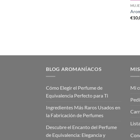
MUJE
Arom
€
10,
BLOG AROMANÍACOS
MIS
Cómo Elegir el Perfume de
Mi c
Equivalencia Perfecto para Ti
Ped
Ingredientes Más Raros Usados en
Carr
la Fabricación de Perfumes
List
Descubre el Encanto del Perfume
de Equivalencia: Elegancia y
Cond