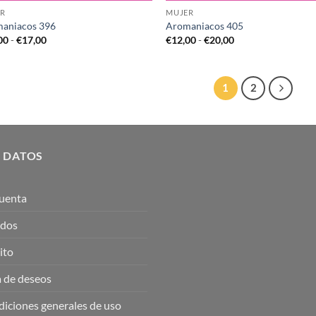
R
MUJER
aniacos 396
Aromaniacos 405
Rango
Rango
00
-
€
17,00
€
12,00
-
€
20,00
de
de
precios:
precios:
desde
desde
€10,00
€12,00
1
2
hasta
hasta
€17,00
€20,00
 DATOS
uenta
idos
ito
a de deseos
iciones generales de uso