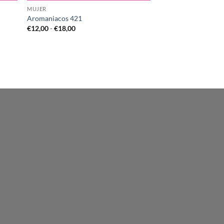
MUJER
Aromaniacos 421
Rango
€
12,00
-
€
18,00
de
precios:
desde
€12,00
hasta
€18,00