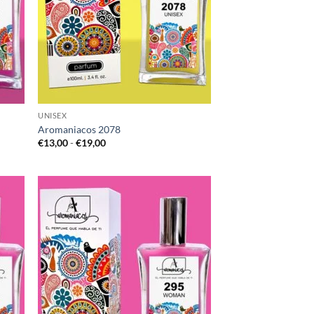
UNISEX
Aromaniacos 2078
Rango
€
13,00
-
€
19,00
de
precios:
desde
€13,00
hasta
€19,00