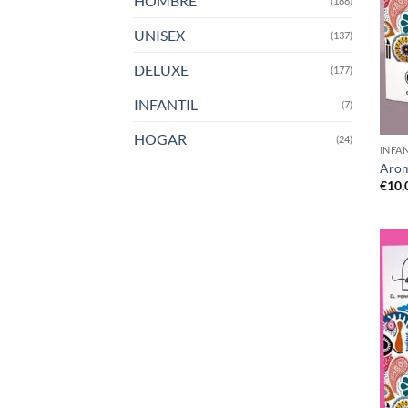
HOMBRE
(188)
UNISEX
(137)
DELUXE
(177)
INFANTIL
(7)
HOGAR
(24)
INFA
Arom
€
10,