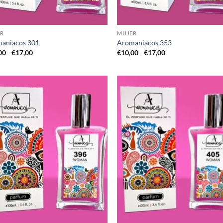
R
MUJER
aniacos 301
Aromaniacos 353
Rango
Rango
00
-
€
17,00
€
10,00
-
€
17,00
de
de
precios:
precios:
desde
desde
€10,00
€10,00
hasta
hasta
€17,00
€17,00