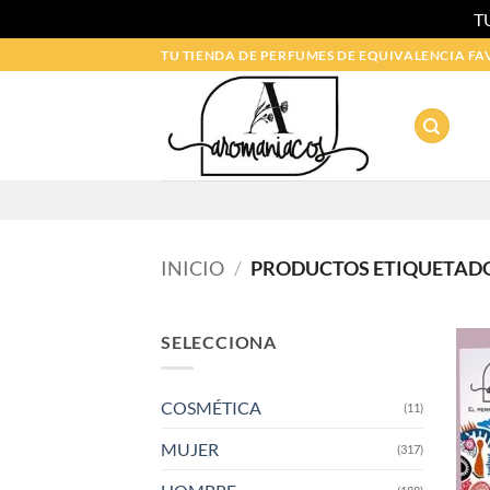
T
Saltar
TU TIENDA DE PERFUMES DE EQUIVALENCIA FA
al
contenido
INICIO
/
PRODUCTOS ETIQUETADO
SELECCIONA
COSMÉTICA
(11)
MUJER
(317)