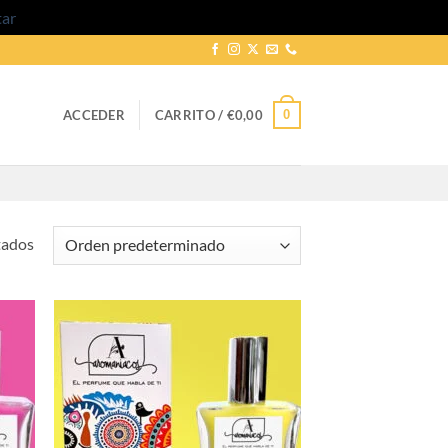
tar
0
ACCEDER
CARRITO /
€
0,00
tados