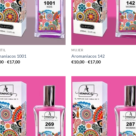
NTIL
MUJER
aniacos 1001
Aromaniacos 142
Rango
Rango
00
-
€
17,00
€
10,00
-
€
17,00
de
de
precios:
precios:
desde
desde
€10,00
€10,00
hasta
hasta
€17,00
€17,00