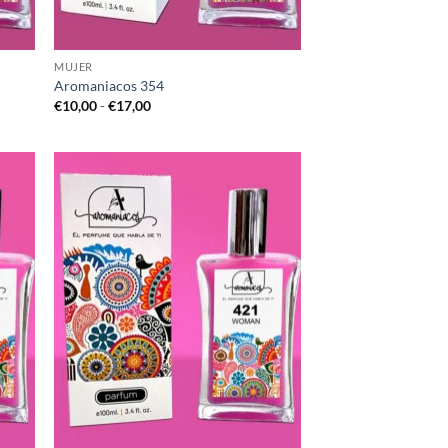
MUJER
Aromaniacos 354
Rango
€
10,00
-
€
17,00
de
precios:
desde
€10,00
hasta
€17,00