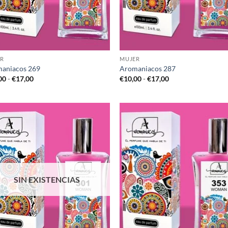
R
MUJER
aniacos 269
Aromaniacos 287
Rango
Rango
00
-
€
17,00
€
10,00
-
€
17,00
de
de
precios:
precios:
desde
desde
€10,00
€10,00
hasta
hasta
€17,00
€17,00
SIN EXISTENCIAS