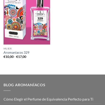
MUJER
Aromaniacos 329
Rango
€
10,00
-
€
17,00
de
precios:
desde
€10,00
hasta
€17,00
BLOG AROMANÍACOS
Cómo Elegir el Perfume de Equivalencia Perfecto para Ti