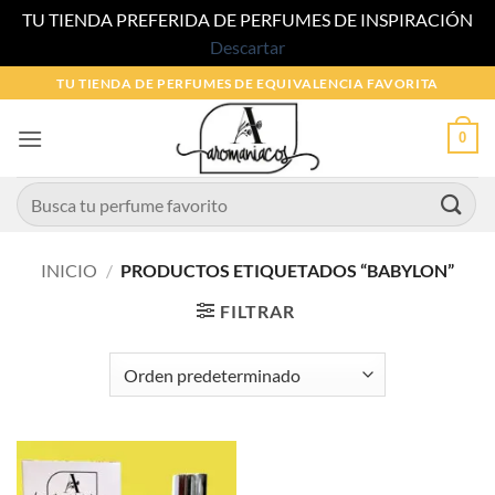
TU TIENDA PREFERIDA DE PERFUMES DE INSPIRACIÓN
Descartar
Saltar
TU TIENDA DE PERFUMES DE EQUIVALENCIA FAVORITA
al
contenido
0
Buscar
por:
INICIO
/
PRODUCTOS ETIQUETADOS “BABYLON”
FILTRAR