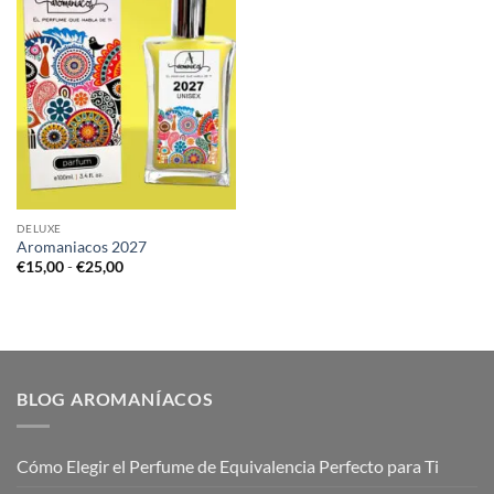
DELUXE
Aromaniacos 2027
Rango
€
15,00
-
€
25,00
de
precios:
desde
€15,00
hasta
€25,00
BLOG AROMANÍACOS
Cómo Elegir el Perfume de Equivalencia Perfecto para Ti