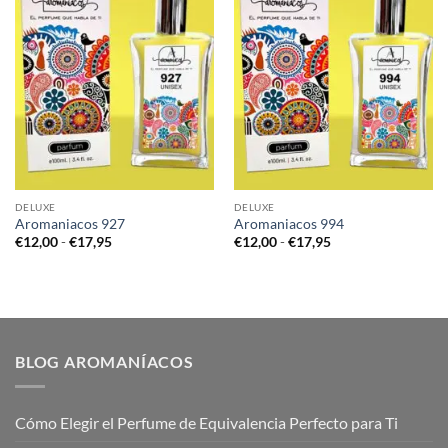
DELUXE
DELUXE
Aromaniacos 927
Aromaniacos 994
Rango
Rango
€
12,00
-
€
17,95
€
12,00
-
€
17,95
de
de
precios:
precios:
desde
desde
€12,00
€12,00
hasta
hasta
€17,95
€17,95
BLOG AROMANÍACOS
Cómo Elegir el Perfume de Equivalencia Perfecto para Ti