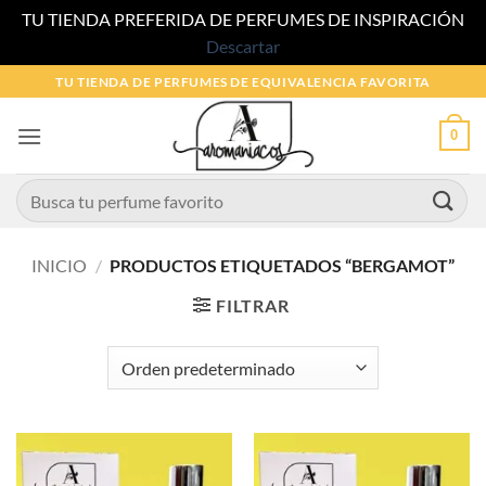
TU TIENDA PREFERIDA DE PERFUMES DE INSPIRACIÓN
Descartar
Saltar
TU TIENDA DE PERFUMES DE EQUIVALENCIA FAVORITA
al
contenido
0
Buscar
por:
INICIO
/
PRODUCTOS ETIQUETADOS “BERGAMOT”
FILTRAR