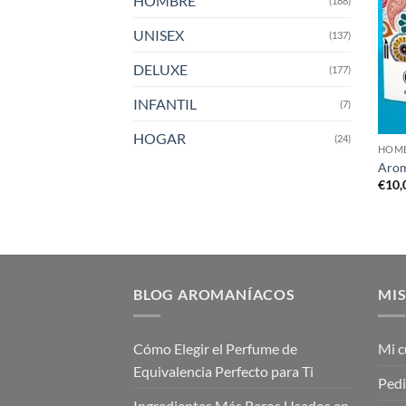
HOMBRE
(188)
UNISEX
(137)
DELUXE
(177)
INFANTIL
(7)
HOGAR
(24)
HOM
Arom
€
10,
BLOG AROMANÍACOS
MIS
Cómo Elegir el Perfume de
Mi c
Equivalencia Perfecto para Ti
Ped
Ingredientes Más Raros Usados en