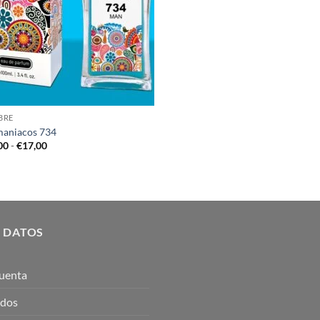
BRE
aniacos 734
Rango
00
-
€
17,00
de
precios:
desde
€10,00
hasta
€17,00
 DATOS
uenta
idos