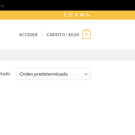
tar
0
ACCEDER
CARRITO /
€
0,00
ltado