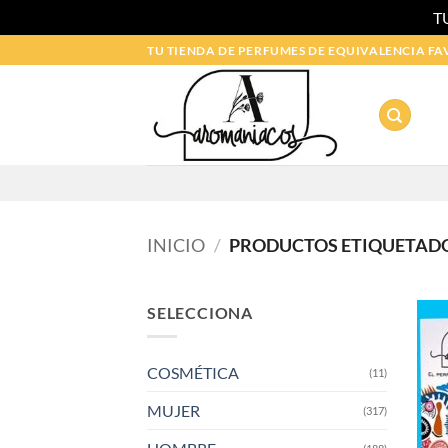
T
Saltar
TU TIENDA DE PERFUMES DE EQUIVALENCIA FA
al
contenido
INICIO
/
PRODUCTOS ETIQUETADO
SELECCIONA
COSMÉTICA
(11)
MUJER
(317)