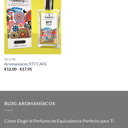
DELUXE
Aromaniacos 977 CAFE
Rango
€
12,00
-
€
17,95
de
precios:
desde
€12,00
hasta
€17,95
BLOG AROMANÍACOS
Cómo Elegir el Perfume de Equivalencia Perfecto para Ti