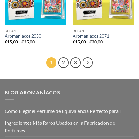
DELUXE
DELUXE
Aromaniacos 2050
Aromaniacos 2071
Rango
Rango
€
15,00
-
€
25,00
€
15,00
-
€
20,00
de
de
precios:
precios:
desde
desde
€15,00
€15,00
hasta
hasta
1
2
3
€25,00
€20,00
BLOG AROMANÍACOS
Cómo Elegir el Perfume de Equivalencia Perfecto para Ti
Ingredientes Más Raros Usados en la Fabricación de
Perfumes