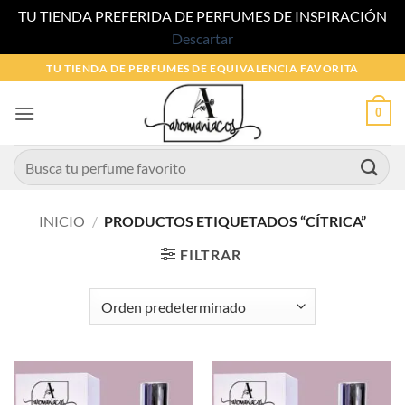
TU TIENDA PREFERIDA DE PERFUMES DE INSPIRACIÓN
Descartar
Saltar
TU TIENDA DE PERFUMES DE EQUIVALENCIA FAVORITA
al
contenido
0
Buscar
por:
INICIO
/
PRODUCTOS ETIQUETADOS “CÍTRICA”
FILTRAR