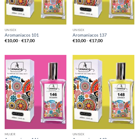
UNISEX
UNISEX
Aromaniacos 101
Aromaniacos 137
Rango
Rango
€
10,00
-
€
17,00
€
10,00
-
€
17,00
de
de
precios:
precios:
desde
desde
€10,00
€10,00
hasta
hasta
€17,00
€17,00
MUJER
UNISEX