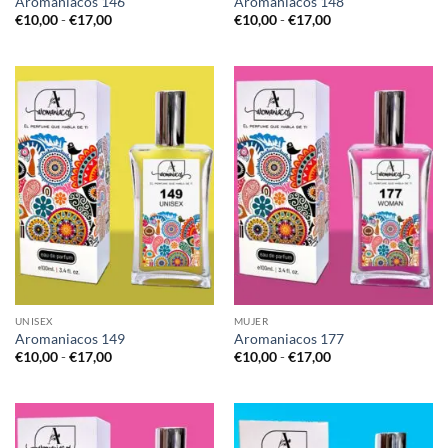
Aromaniacos 146
Aromaniacos 148
Rango
Rango
€
10,00
-
€
17,00
€
10,00
-
€
17,00
de
de
precios:
precios:
desde
desde
€10,00
€10,00
hasta
hasta
€17,00
€17,00
UNISEX
MUJER
Aromaniacos 149
Aromaniacos 177
Rango
Rango
€
10,00
-
€
17,00
€
10,00
-
€
17,00
de
de
precios:
precios:
desde
desde
€10,00
€10,00
hasta
hasta
€17,00
€17,00