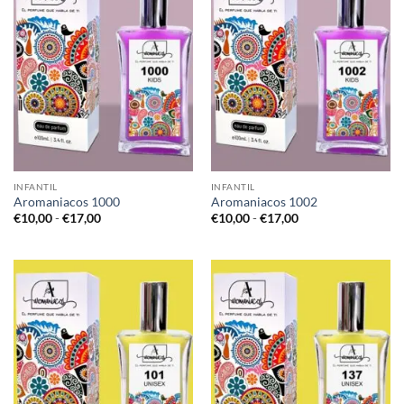
INFANTIL
INFANTIL
Aromaniacos 1000
Aromaniacos 1002
Rango
Rango
€
10,00
-
€
17,00
€
10,00
-
€
17,00
de
de
precios:
precios:
desde
desde
€10,00
€10,00
hasta
hasta
€17,00
€17,00