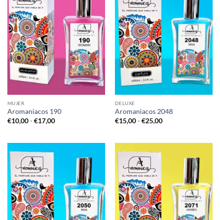
MUJER
DELUXE
Aromaniacos 190
Aromaniacos 2048
Rango
Rango
€
10,00
-
€
17,00
€
15,00
-
€
25,00
de
de
precios:
precios:
desde
desde
€10,00
€15,00
hasta
hasta
€17,00
€25,00