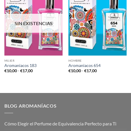
SIN EXISTENCIAS
MUJER
HOMBRE
Aromaniacos 183
Aromaniacos 654
Rango
Rango
€
10,00
-
€
17,00
€
10,00
-
€
17,00
de
de
precios:
precios:
desde
desde
€10,00
€10,00
hasta
hasta
€17,00
€17,00
BLOG AROMANÍACOS
Cómo Elegir el Perfume de Equivalencia Perfecto para Ti