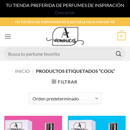
TU TIENDA PREFERIDA DE PERFUMES DE INSPIRACIÓN
Descartar
Saltar
TU TIENDA DE PERFUMES DE EQUIVALENCIA FAVORITA
al
contenido
0
Buscar
por:
INICIO
/
PRODUCTOS ETIQUETADOS “COOL”
FILTRAR