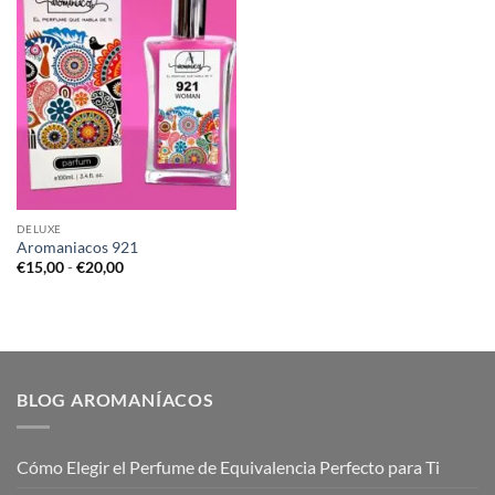
DELUXE
Aromaniacos 921
Rango
€
15,00
-
€
20,00
de
precios:
desde
€15,00
hasta
€20,00
BLOG AROMANÍACOS
Cómo Elegir el Perfume de Equivalencia Perfecto para Ti