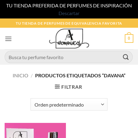
TU TIENDA PREFERIDA DE PERFUMES DE INSPIRACIÓN
Descartar
Saltar
TU TIENDA DE PERFUMES DE EQUIVALENCIA FAVORITA
al
contenido
0
Buscar
por:
INICIO
/
PRODUCTOS ETIQUETADOS “DAVANA”
FILTRAR