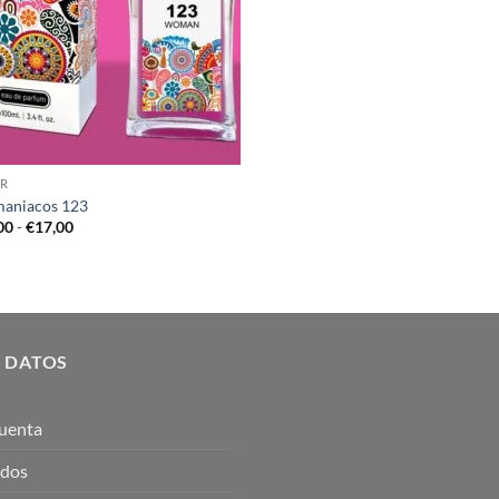
R
aniacos 123
Rango
00
-
€
17,00
de
precios:
desde
€10,00
hasta
€17,00
 DATOS
uenta
idos