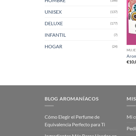
HOMBRE
(188)
UNISEX
(137)
DELUXE
(177)
INFANTIL
(7)
HOGAR
(24)
MUJE
Arom
€
10,
BLOG AROMANÍACOS
MIS
Cómo Elegir el Perfume de
Mi c
Equivalencia Perfecto para Ti
Ped
Ingredientes Más Raros Usados en