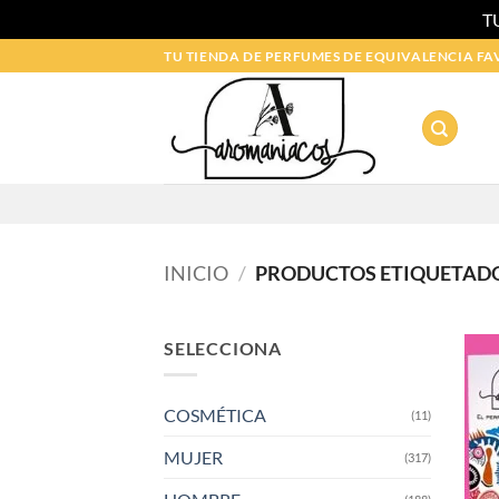
T
Saltar
TU TIENDA DE PERFUMES DE EQUIVALENCIA FA
al
contenido
INICIO
/
PRODUCTOS ETIQUETADO
SELECCIONA
COSMÉTICA
(11)
MUJER
(317)