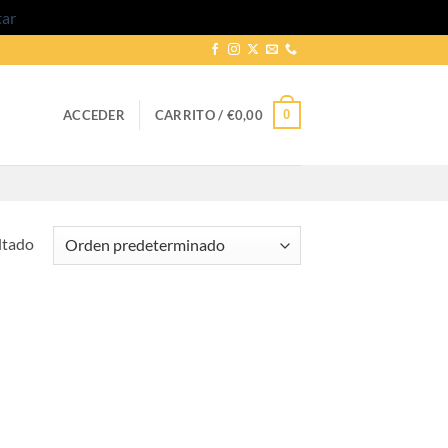
tar
0
ACCEDER
CARRITO /
€
0,00
ltado