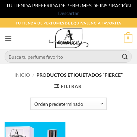
TU TIENDA PREFERIDA DE PERFUMES DE INSPIRACIÓN
Descartar
Saltar
TU TIENDA DE PERFUMES DE EQUIVALENCIA FAVORITA
al
contenido
0
Buscar
por:
INICIO
/
PRODUCTOS ETIQUETADOS “FIERCE”
FILTRAR