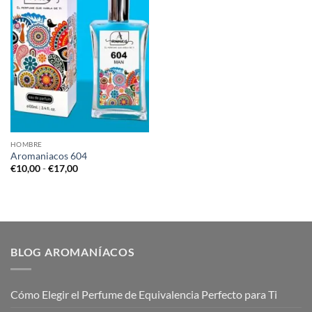
HOMBRE
Aromaniacos 604
Rango
€
10,00
-
€
17,00
de
precios:
desde
€10,00
hasta
€17,00
BLOG AROMANÍACOS
Cómo Elegir el Perfume de Equivalencia Perfecto para Ti