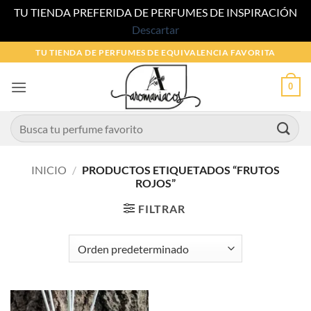
TU TIENDA PREFERIDA DE PERFUMES DE INSPIRACIÓN
Descartar
Saltar
TU TIENDA DE PERFUMES DE EQUIVALENCIA FAVORITA
al
contenido
0
Buscar
por:
INICIO
/
PRODUCTOS ETIQUETADOS “FRUTOS
ROJOS”
FILTRAR