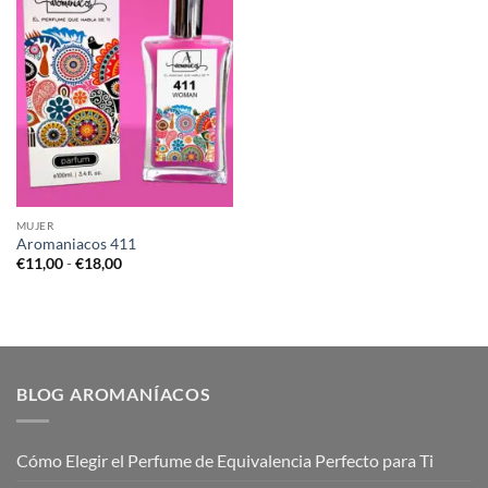
MUJER
Aromaniacos 411
Rango
€
11,00
-
€
18,00
de
precios:
desde
€11,00
hasta
€18,00
BLOG AROMANÍACOS
Cómo Elegir el Perfume de Equivalencia Perfecto para Ti