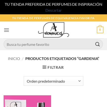
TU TIENDA PREFERIDA DE PERFUMES DE INSPIRACIÓN
Descartar
Saltar
TU TIENDA DE PERFUMES DE EQUIVALENCIA FAVORITA
al
contenido
0
Buscar
por:
INICIO
/
PRODUCTOS ETIQUETADOS “GARDENIA”
FILTRAR