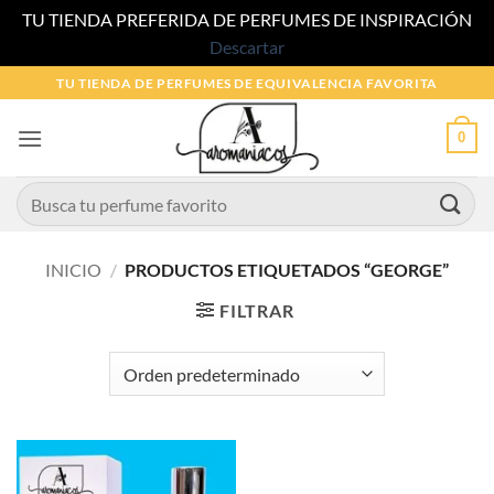
TU TIENDA PREFERIDA DE PERFUMES DE INSPIRACIÓN
Descartar
Saltar
TU TIENDA DE PERFUMES DE EQUIVALENCIA FAVORITA
al
contenido
0
Buscar
por:
INICIO
/
PRODUCTOS ETIQUETADOS “GEORGE”
FILTRAR