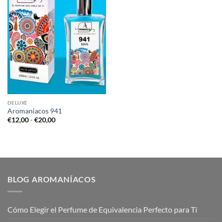
DELUXE
Aromaniacos 941
Rango
€
12,00
-
€
20,00
de
precios:
desde
€12,00
hasta
€20,00
BLOG AROMANÍACOS
Cómo Elegir el Perfume de Equivalencia Perfecto para Ti