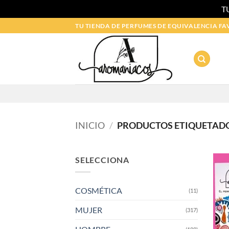
T
Saltar
TU TIENDA DE PERFUMES DE EQUIVALENCIA FA
al
contenido
INICIO
/
PRODUCTOS ETIQUETADO
SELECCIONA
COSMÉTICA
(11)
MUJER
(317)