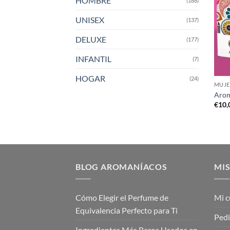
HOMBRE
(188)
UNISEX
(137)
DELUXE
(177)
INFANTIL
(7)
HOGAR
(24)
MUJE
Arom
€
10,
BLOG AROMANÍACOS
MIS
Cómo Elegir el Perfume de
Mi c
Equivalencia Perfecto para Ti
Ped
Ingredientes Más Raros Usados en