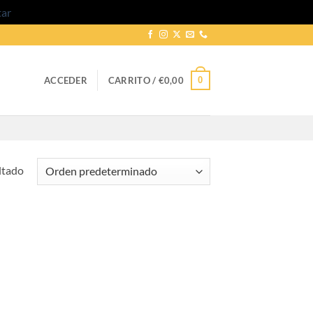
tar
0
ACCEDER
CARRITO /
€
0,00
ltado