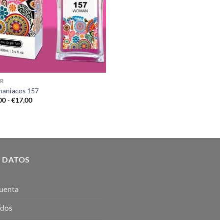
R
aniacos 157
Rango
00
-
€
17,00
de
precios:
desde
€10,00
hasta
€17,00
 DATOS
uenta
idos