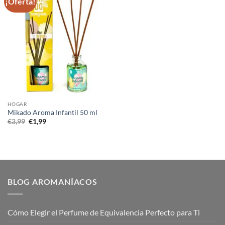
¡Oferta!
HOGAR
Mikado Aroma Infantil 50 ml
El
El
€
3,99
€
1,99
precio
precio
original
actual
era:
es:
€3,99.
€1,99.
BLOG AROMANÍACOS
Cómo Elegir el Perfume de Equivalencia Perfecto para Ti