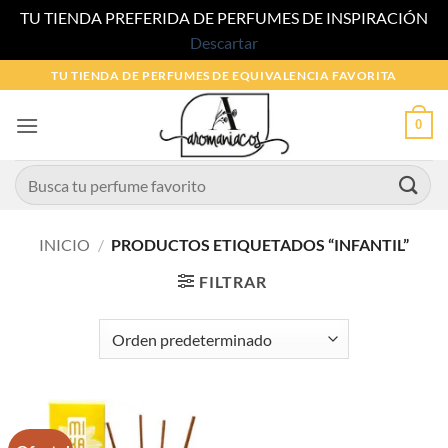
TU TIENDA PREFERIDA DE PERFUMES DE INSPIRACIÓN
Descartar
Saltar
TU TIENDA DE PERFUMES DE EQUIVALENCIA FAVORITA
al
contenido
0
Buscar
por:
INICIO
/
PRODUCTOS ETIQUETADOS “INFANTIL”
FILTRAR