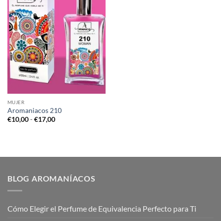
MUJER
Aromaniacos 210
Rango
€
10,00
-
€
17,00
de
precios:
desde
€10,00
hasta
€17,00
BLOG AROMANÍACOS
Cómo Elegir el Perfume de Equivalencia Perfecto para Ti