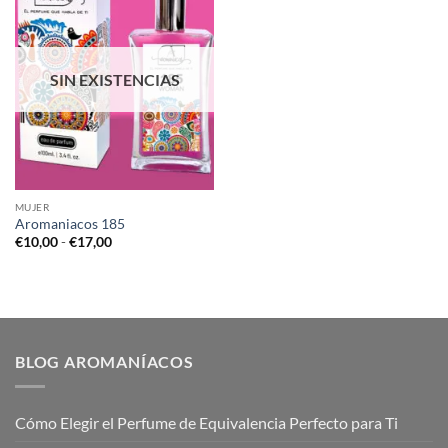
SIN EXISTENCIAS
MUJER
Aromaniacos 185
Rango
€
10,00
-
€
17,00
de
precios:
desde
€10,00
hasta
€17,00
BLOG AROMANÍACOS
Cómo Elegir el Perfume de Equivalencia Perfecto para Ti