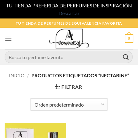
TU TIENDA PREFERIDA DE PERFUMES DE INSPIRACIÓN
Descartar
Saltar
TU TIENDA DE PERFUMES DE EQUIVALENCIA FAVORITA
al
contenido
0
Buscar
por:
INICIO
/
PRODUCTOS ETIQUETADOS “NECTARINE”
FILTRAR