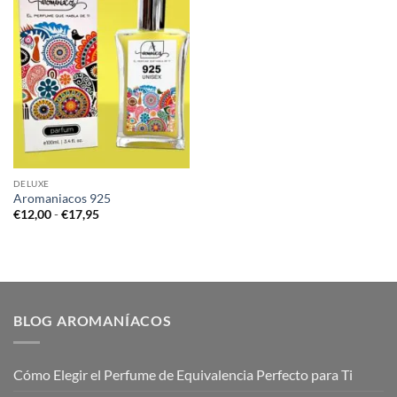
DELUXE
Aromaniacos 925
Rango
€
12,00
-
€
17,95
de
precios:
desde
€12,00
hasta
€17,95
BLOG AROMANÍACOS
Cómo Elegir el Perfume de Equivalencia Perfecto para Ti