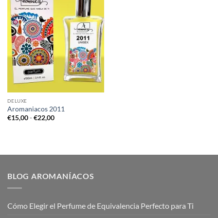
DELUXE
Aromaniacos 2011
Rango
€
15,00
-
€
22,00
de
precios:
desde
€15,00
hasta
€22,00
BLOG AROMANÍACOS
Cómo Elegir el Perfume de Equivalencia Perfecto para Ti