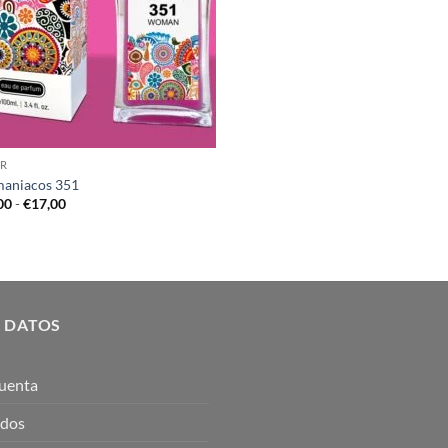
R
aniacos 351
Rango
00
-
€
17,00
de
precios:
desde
€10,00
hasta
€17,00
 DATOS
uenta
idos