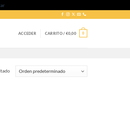
tar
0
ACCEDER
CARRITO /
€
0,00
ltado