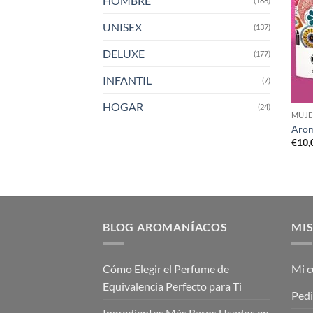
HOMBRE
(188)
UNISEX
(137)
DELUXE
(177)
INFANTIL
(7)
HOGAR
(24)
MUJE
Arom
€
10,
BLOG AROMANÍACOS
MIS
Cómo Elegir el Perfume de
Mi c
Equivalencia Perfecto para Ti
Ped
Ingredientes Más Raros Usados en