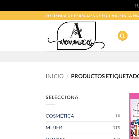
T
Saltar
TU TIENDA DE PERFUMES DE EQUIVALENCIA FA
al
contenido
INICIO
/
PRODUCTOS ETIQUETADO
SELECCIONA
COSMÉTICA
(11)
MUJER
(317)