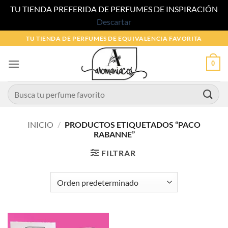
TU TIENDA PREFERIDA DE PERFUMES DE INSPIRACIÓN
Descartar
Saltar
TU TIENDA DE PERFUMES DE EQUIVALENCIA FAVORITA
al
contenido
0
Buscar
por:
INICIO
/
PRODUCTOS ETIQUETADOS “PACO
RABANNE”
FILTRAR