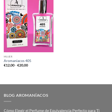
MUJER
Aromaniacos 405
Rango
€
12,00
-
€
20,00
de
precios:
desde
€12,00
hasta
€20,00
BLOG AROMANÍACOS
Cómo Elegir el Perfume de Equivalencia Perfecto para Ti