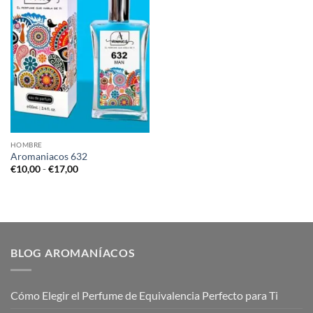
HOMBRE
Aromaniacos 632
Rango
€
10,00
-
€
17,00
de
precios:
desde
€10,00
hasta
€17,00
BLOG AROMANÍACOS
Cómo Elegir el Perfume de Equivalencia Perfecto para Ti