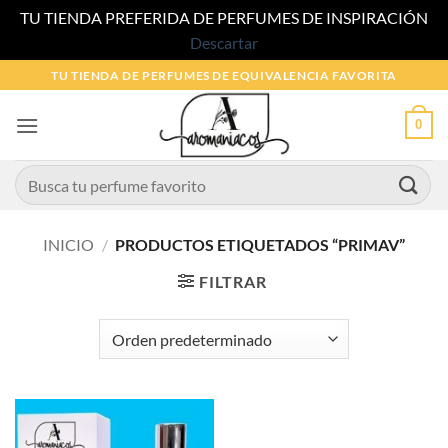
TU TIENDA PREFERIDA DE PERFUMES DE INSPIRACIÓN
Descartar
Saltar
TU TIENDA DE PERFUMES DE EQUIVALENCIA FAVORITA
al
contenido
0
Buscar
por:
INICIO
/
PRODUCTOS ETIQUETADOS “PRIMAV”
FILTRAR