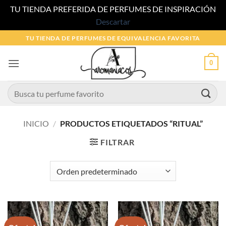
TU TIENDA PREFERIDA DE PERFUMES DE INSPIRACIÓN
Descartar
Saltar
TU TIENDA DE PERFUMES DE EQUIVALENCIA FAVORITA
al
contenido
0
Buscar
por:
INICIO
/
PRODUCTOS ETIQUETADOS “RITUAL”
FILTRAR