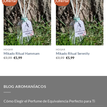
¡Oferta!
¡Oferta!
HOGAR
HOGAR
Mikado Ritual Hammam
Mikado Ritual Serenity
El
El
El
El
€
9,99
€
5,99
€
9,99
€
5,99
precio
precio
precio
precio
original
actual
original
actual
era:
es:
era:
es:
€9,99.
€5,99.
€9,99.
€5,99.
BLOG AROMANÍACOS
Cómo Elegir el Perfume de Equivalencia Perfecto para Ti