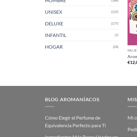
HOMBRE
(188)
UNISEX
(137)
DELUXE
(177)
INFANTIL
(7)
HOGAR
(24)
MUJE
Arom
€
12,
BLOG AROMANÍACOS
MIS
Cómo Elegir el Perfume de
Mi c
Equivalencia Perfecto para Ti
Ped
Ingredientes Más Raros Usados en