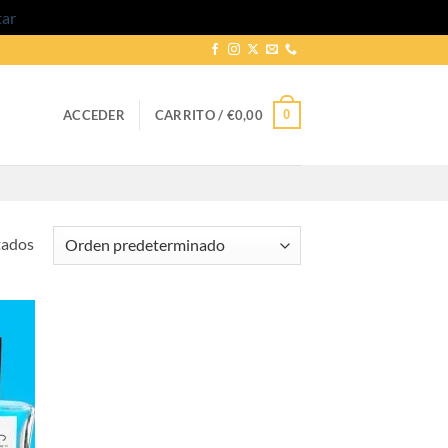
tar
0
ACCEDER
CARRITO /
€
0,00
tados