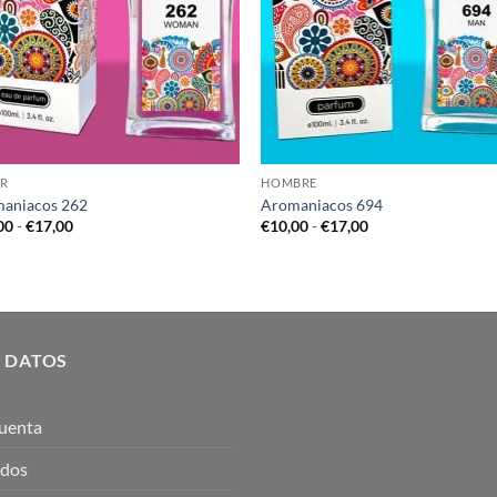
R
HOMBRE
aniacos 262
Aromaniacos 694
Rango
Rango
00
-
€
17,00
€
10,00
-
€
17,00
de
de
precios:
precios:
desde
desde
€12,00
€10,00
hasta
hasta
€17,00
€17,00
 DATOS
uenta
idos