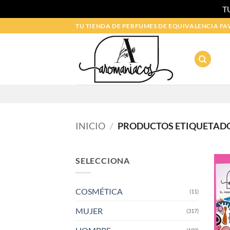
T
Saltar
TU TIENDA DE PERFUMES DE EQUIVALENCIA FA
al
contenido
INICIO
/
PRODUCTOS ETIQUETADO
SELECCIONA
COSMÉTICA
(11)
MUJER
(317)