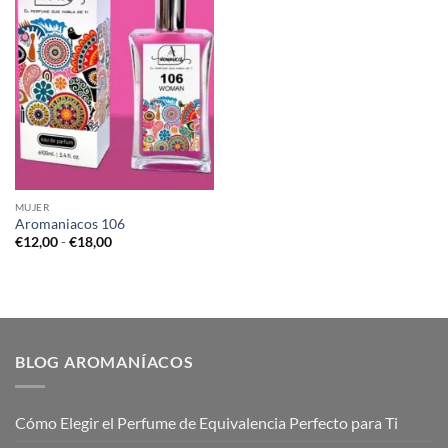
MUJER
Aromaniacos 106
Rango
€
12,00
-
€
18,00
de
precios:
desde
€12,00
hasta
€18,00
BLOG AROMANÍACOS
Cómo Elegir el Perfume de Equivalencia Perfecto para Ti