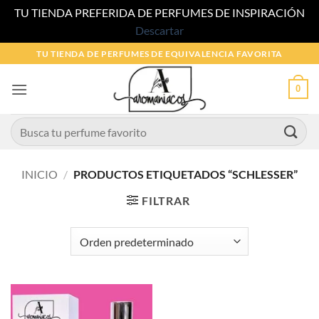
TU TIENDA PREFERIDA DE PERFUMES DE INSPIRACIÓN
Descartar
Saltar
TU TIENDA DE PERFUMES DE EQUIVALENCIA FAVORITA
al
contenido
0
Buscar
por:
INICIO
/
PRODUCTOS ETIQUETADOS “SCHLESSER”
FILTRAR