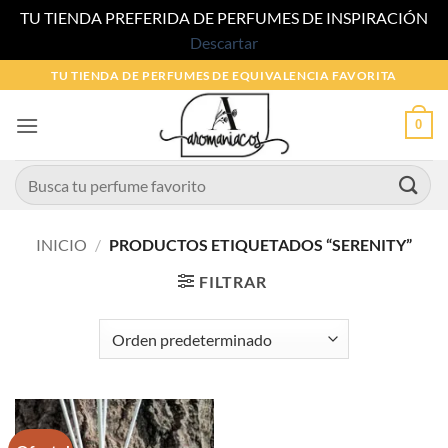
TU TIENDA PREFERIDA DE PERFUMES DE INSPIRACIÓN
Descartar
Saltar
TU TIENDA DE PERFUMES DE EQUIVALENCIA FAVORITA
al
contenido
0
Buscar
por:
INICIO
/
PRODUCTOS ETIQUETADOS “SERENITY”
FILTRAR