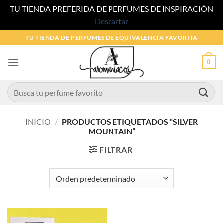
TU TIENDA PREFERIDA DE PERFUMES DE INSPIRACIÓN
Descartar
Saltar
TU TIENDA DE PERFUMES DE EQUIVALENCIA FAVORITA
al
contenido
0
Buscar
por:
INICIO
/
PRODUCTOS ETIQUETADOS “SILVER
MOUNTAIN”
FILTRAR