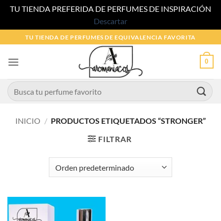
TU TIENDA PREFERIDA DE PERFUMES DE INSPIRACIÓN
Descartar
Saltar
TU TIENDA DE PERFUMES DE EQUIVALENCIA FAVORITA
al
contenido
0
Buscar
por:
INICIO
/
PRODUCTOS ETIQUETADOS “STRONGER”
FILTRAR