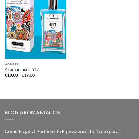
HOMBRE
Aromaniacos 617
Rango
€
10,00
-
€
17,00
de
precios:
desde
€10,00
hasta
€17,00
BLOG AROMANÍACOS
Cómo Elegir el Perfume de Equivalencia Perfecto para Ti