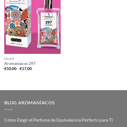
MUJER
Aromaniacos 297
Rango
€
10,00
-
€
17,00
de
precios:
desde
€10,00
hasta
€17,00
BLOG AROMANÍACOS
Cómo Elegir el Perfume de Equivalencia Perfecto para Ti