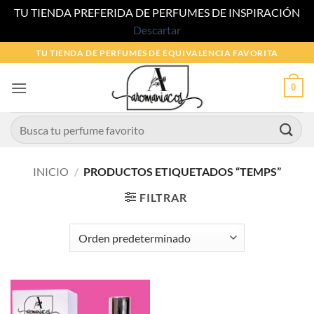
TU TIENDA PREFERIDA DE PERFUMES DE INSPIRACIÓN
Descartar
Saltar
TU TIENDA DE PERFUMES DE EQUIVALENCIA FAVORITA
al
contenido
0
Buscar
por:
INICIO
/
PRODUCTOS ETIQUETADOS “TEMPS”
FILTRAR