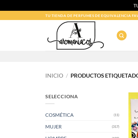
T
Saltar
TU TIENDA DE PERFUMES DE EQUIVALENCIA FA
al
contenido
INICIO
/
PRODUCTOS ETIQUETADO
SELECCIONA
COSMÉTICA
(11)
MUJER
(317)