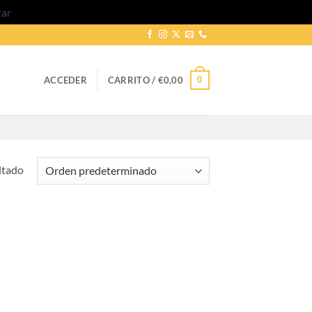
tar
0
ACCEDER
CARRITO /
€
0,00
ltado