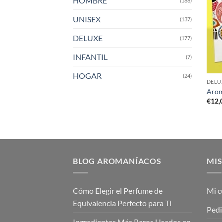
HOMBRE
(188)
UNISEX
(137)
DELUXE
(177)
INFANTIL
(7)
HOGAR
(24)
DELU
Arom
€
12,
BLOG AROMANÍACOS
MIS
Cómo Elegir el Perfume de
Mi c
Equivalencia Perfecto para Ti
Ped
Ingredientes Más Raros Usados en