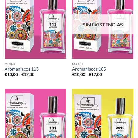
SIN EXISTENCIAS
MUJER
MUJER
Aromaniacos 113
Aromaniacos 185
Rango
Rango
€
10,00
-
€
17,00
€
10,00
-
€
17,00
de
de
precios:
precios:
desde
desde
€10,00
€10,00
hasta
hasta
€17,00
€17,00