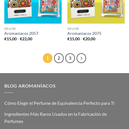
DELUXE
DELUXE
Aromaniacos 2057
Aromaniacos 2075
Rango
Rango
€
15,00
-
€
22,00
€
15,00
-
€
20,00
de
de
precios:
precios:
desde
desde
€15,00
€15,00
hasta
hasta
1
2
3
€22,00
€20,00
BLOG AROMANÍACOS
Cómo Elegir el Perfume de Equivalencia Perfecto para Ti
Ingredientes Más Raros Usados en la Fabricación de
Perfumes