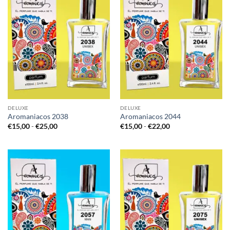
DELUXE
DELUXE
Aromaniacos 2038
Aromaniacos 2044
Rango
Rango
€
15,00
-
€
25,00
€
15,00
-
€
22,00
de
de
precios:
precios:
desde
desde
€15,00
€15,00
hasta
hasta
€25,00
€22,00