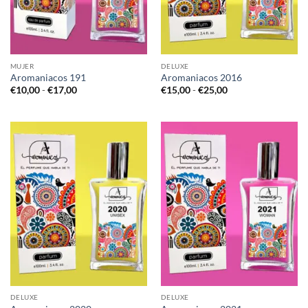
MUJER
DELUXE
Aromaniacos 191
Aromaniacos 2016
Rango
Rango
€
10,00
-
€
17,00
€
15,00
-
€
25,00
de
de
precios:
precios:
desde
desde
€10,00
€15,00
hasta
hasta
€17,00
€25,00
DELUXE
DELUXE