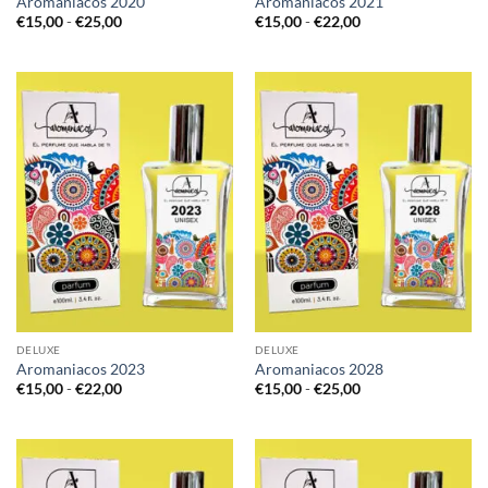
Aromaniacos 2020
Aromaniacos 2021
Rango
Rango
€
15,00
-
€
25,00
€
15,00
-
€
22,00
de
de
precios:
precios:
desde
desde
€15,00
€15,00
hasta
hasta
€25,00
€22,00
DELUXE
DELUXE
Aromaniacos 2023
Aromaniacos 2028
Rango
Rango
€
15,00
-
€
22,00
€
15,00
-
€
25,00
de
de
precios:
precios:
desde
desde
€15,00
€15,00
hasta
hasta
€22,00
€25,00