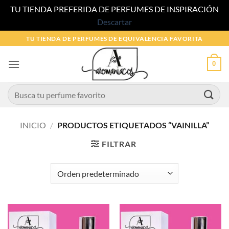
TU TIENDA PREFERIDA DE PERFUMES DE INSPIRACIÓN
Descartar
Saltar
TU TIENDA DE PERFUMES DE EQUIVALENCIA FAVORITA
al
contenido
0
Buscar
por:
INICIO
/
PRODUCTOS ETIQUETADOS “VAINILLA”
FILTRAR