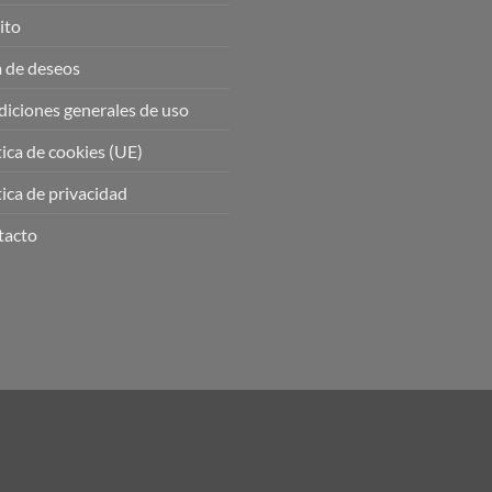
ito
a de deseos
iciones generales de uso
tica de cookies (UE)
tica de privacidad
tacto