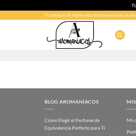
T
Saltar
TU TIENDA DE PERFUMES DE EQUIVALENCIA FA
al
contenido
BLOG AROMANÍACOS
MIS
Cómo Elegir el Perfume de
Mi c
Equivalencia Perfecto para Ti
Ped