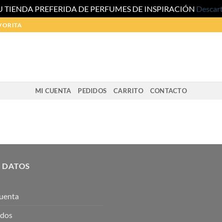
U TIENDA PREFERIDA DE PERFUMES DE INSPIRACIÓN
Descar
VORITA
MI CUENTA
PEDIDOS
CARRITO
CONTACTO
 DATOS
uenta
idos