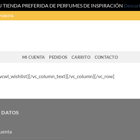
U TIENDA PREFERIDA DE PERFUMES DE INSPIRACIÓN
Descar
VORITA
MI CUENTA
PEDIDOS
CARRITO
CONTACTO
wcwl_wishlist][/vc_column_text][/vc_column][/vc_row]
 DATOS
uenta