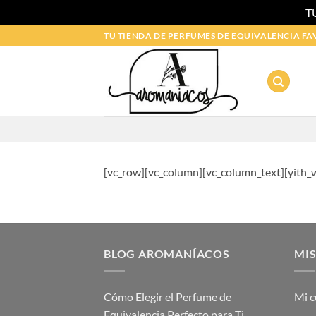
T
Saltar
TU TIENDA DE PERFUMES DE EQUIVALENCIA FA
al
contenido
[vc_row][vc_column][vc_column_text][yith_
BLOG AROMANÍACOS
MIS
Cómo Elegir el Perfume de
Mi c
Equivalencia Perfecto para Ti