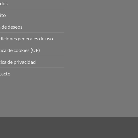
idos
ito
a de deseos
iciones generales de uso
tica de cookies (UE)
tica de privacidad
tacto