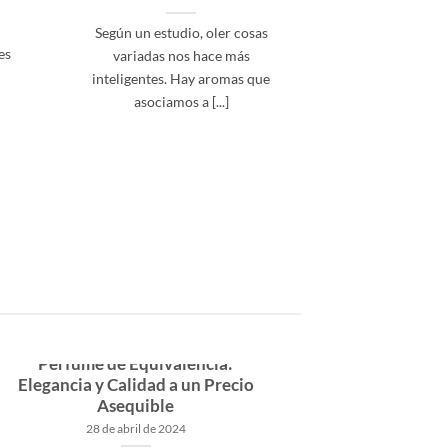
Según un estudio, oler cosas
es
variadas nos hace más
l
inteligentes. Hay aromas que
asociamos a [...]
Descubre el Encanto del
Perfume de Equivalencia:
Elegancia y Calidad a un Precio
Asequible
28 de abril de 2024