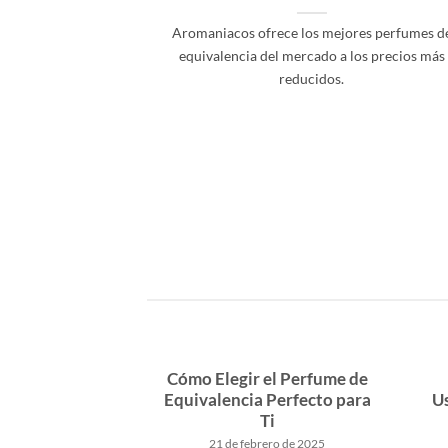
Aromaniacos ofrece los mejores perfumes d
equivalencia del mercado a los precios más
reducidos.
asquerosos en
Cómo Elegir el Perfume de
rfumes
Equivalencia Perfecto para
Us
Ti
to de 2018
21 de febrero de 2025