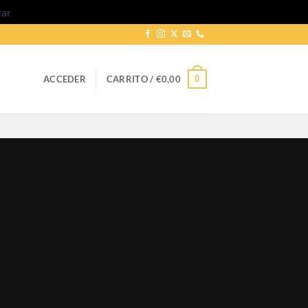
tar
0
ACCEDER
CARRITO /
€
0,00
cia Perfecto para Ti