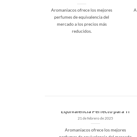
Aromaniacos ofrece los mejores
A
perfumes de equivalencia del
mercado a los precios más
reducidos.
os en tus
Cómo Elegir el Perfume de
Equivalencia Perfecto para Ti
18
21 de febrero de 2025
Aromaniacos ofrece los mejores
perfumes de equivalencia del mercado