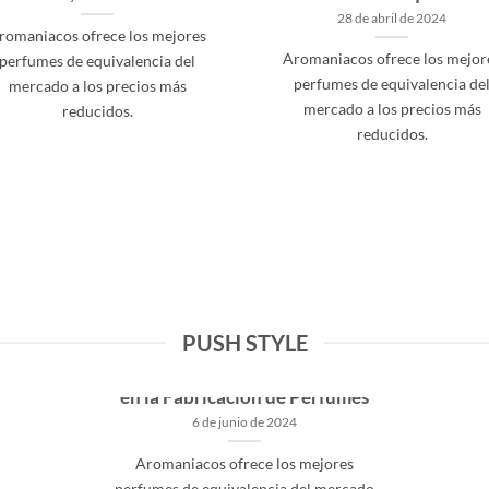
28 de abril de 2024
romaniacos ofrece los mejores
Aromaniacos ofrece los mejor
perfumes de equivalencia del
perfumes de equivalencia de
mercado a los precios más
mercado a los precios más
reducidos.
reducidos.
PUSH STYLE
Ingredientes Más Raros Usados
en la Fabricación de Perfumes
6 de junio de 2024
Aromaniacos ofrece los mejores
perfumes de equivalencia del mercado