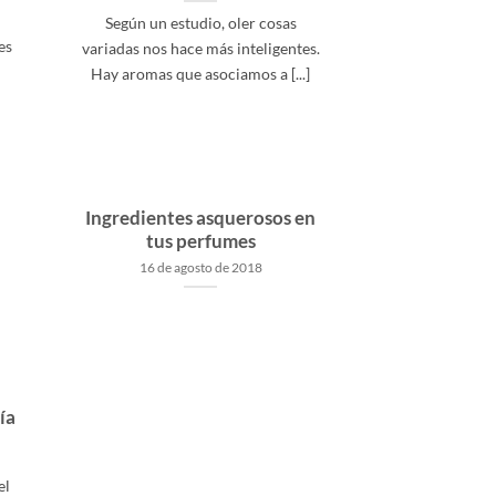
Según un estudio, oler cosas
es
variadas nos hace más inteligentes.
l
Hay aromas que asociamos a [...]
Ingredientes asquerosos en
tus perfumes
16 de agosto de 2018
ía
el