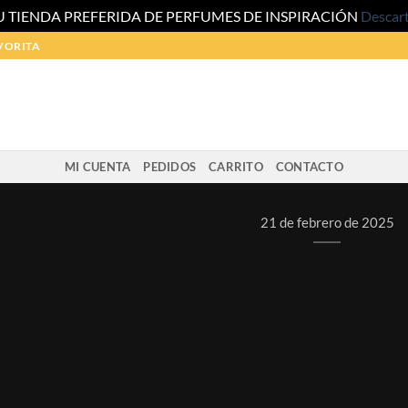
U TIENDA PREFERIDA DE PERFUMES DE INSPIRACIÓN
Descar
VORITA
ARTÍCULOS
MI CUENTA
PEDIDOS
CARRITO
CONTACTO
Cómo Elegir el Perfume de Equivalen
21 de febrero de 2025