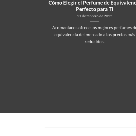
n tus perfumes
Cómo Elegir el Perfume de Equivalenc
Perfecto para Ti
18
21 de febrero de 2025
Aromaniacos ofrece los mejores perfumes d
equivalencia del mercado a los precios más
reducidos.