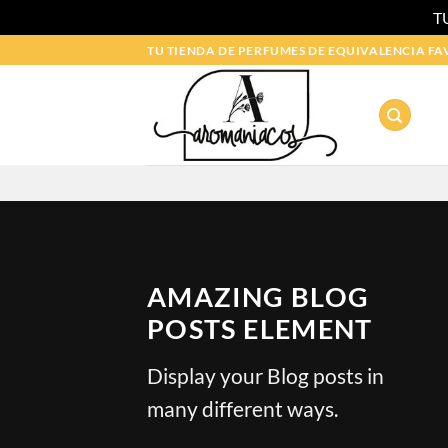
T
Saltar
TU TIENDA DE PERFUMES DE EQUIVALENCIA FA
al
contenido
 CATEGORIZAR
erosos en tus perfumes
agosto de 2018
AMAZING BLOG
POSTS ELEMENT
Display your Blog posts in
many different ways.