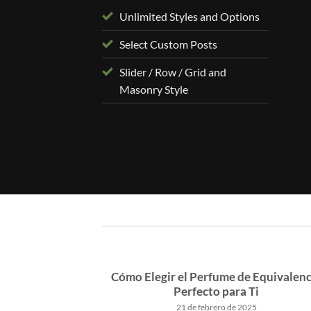
Unlimited Styles and Options
Select Custom Posts
Slider / Row / Grid and
Masonry Style
n tus perfumes
Cómo Elegir el Perfume de Equivalenc
Perfecto para Ti
18
21 de febrero de 2025