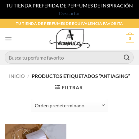
TU TIENDA PREFERIDA DE PERFUMES DE INSPIRACIÓN
Descartar
Saltar
TU TIENDA DE PERFUMES DE EQUIVALENCIA FAVORITA
al
contenido
0
Buscar
por:
INICIO
/
PRODUCTOS ETIQUETADOS “ANTIAGING”
FILTRAR