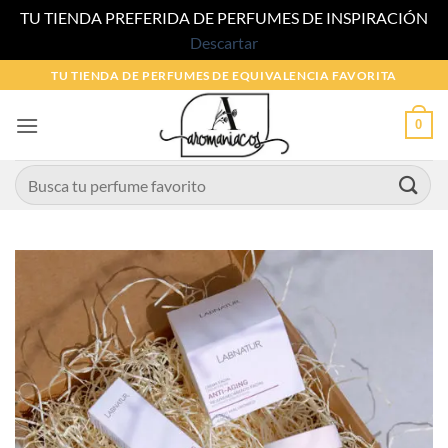
TU TIENDA PREFERIDA DE PERFUMES DE INSPIRACIÓN
Descartar
Saltar
TU TIENDA DE PERFUMES DE EQUIVALENCIA FAVORITA
al
contenido
0
Buscar
por: