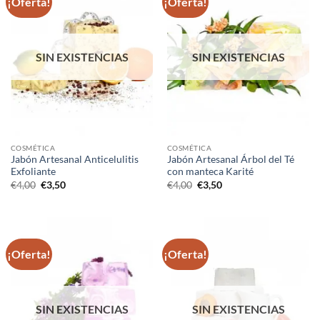
¡Oferta!
¡Oferta!
SIN EXISTENCIAS
SIN EXISTENCIAS
COSMÉTICA
COSMÉTICA
Jabón Artesanal Anticelulitis
Jabón Artesanal Árbol del Té
Exfoliante
con manteca Karité
El
El
El
El
€
4,00
€
3,50
€
4,00
€
3,50
precio
precio
precio
precio
original
actual
original
actual
era:
es:
era:
es:
€4,00.
€3,50.
€4,00.
€3,50.
¡Oferta!
¡Oferta!
SIN EXISTENCIAS
SIN EXISTENCIAS