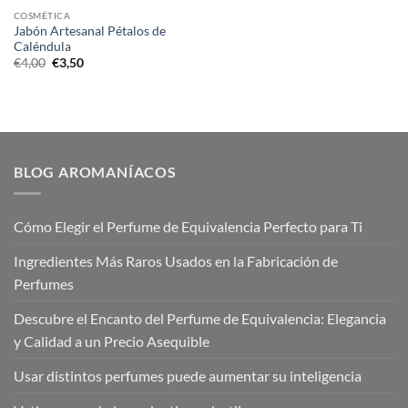
COSMÉTICA
Jabón Artesanal Pétalos de
Caléndula
El
El
€
4,00
€
3,50
precio
precio
original
actual
era:
es:
€4,00.
€3,50.
BLOG AROMANÍACOS
Cómo Elegir el Perfume de Equivalencia Perfecto para Ti
Ingredientes Más Raros Usados en la Fabricación de
Perfumes
Descubre el Encanto del Perfume de Equivalencia: Elegancia
y Calidad a un Precio Asequible
Usar distintos perfumes puede aumentar su inteligencia