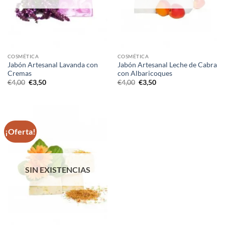
COSMÉTICA
COSMÉTICA
Jabón Artesanal Lavanda con
Jabón Artesanal Leche de Cabra
Cremas
con Albaricoques
El
El
El
El
€
4,00
€
3,50
€
4,00
€
3,50
precio
precio
precio
precio
original
actual
original
actual
era:
es:
era:
es:
€4,00.
€3,50.
€4,00.
€3,50.
¡Oferta!
SIN EXISTENCIAS