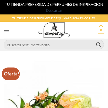
TU TIENDA PREFERIDA DE PERFUMES DE INSPIRACIÓN
Descartar
Saltar
TU TIENDA DE PERFUMES DE EQUIVALENCIA FAVORITA
al
contenido
0
Buscar
por:
¡Oferta!