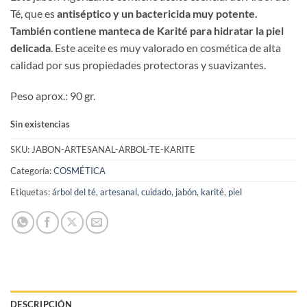
original
actual
Té, que es
antiséptico y un bactericida muy potente.
era:
es:
También contiene manteca de Karité para hidratar la piel
€4,00.
€3,50.
delicada
. Este aceite es muy valorado en cosmética de alta
calidad por sus propiedades protectoras y suavizantes.
Peso aprox.: 90 gr.
Sin existencias
SKU:
JABON-ARTESANAL-ARBOL-TE-KARITE
Categoría:
COSMÉTICA
Etiquetas:
árbol del té
,
artesanal
,
cuidado
,
jabón
,
karité
,
piel
DESCRIPCIÓN