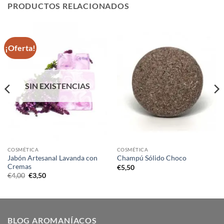
PRODUCTOS RELACIONADOS
¡Oferta!
SIN EXISTENCIAS
COSMÉTICA
COSMÉTICA
Jabón Artesanal Lavanda con
Champú Sólido Choco
Cremas
€
5,50
El
El
€
4,00
€
3,50
precio
precio
original
actual
era:
es:
€4,00.
€3,50.
BLOG AROMANÍACOS