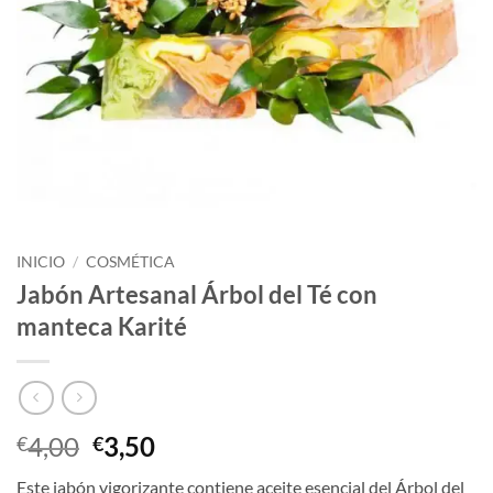
INICIO
/
COSMÉTICA
Jabón Artesanal Árbol del Té con
manteca Karité
El
El
4,00
3,50
€
€
precio
precio
Este jabón vigorizante contiene aceite esencial del Árbol del