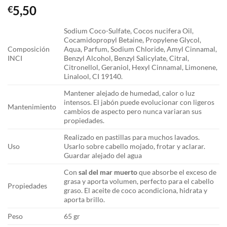
5,50
€
Sodium Coco-Sulfate, Cocos nucifera Oil,
Cocamidopropyl Betaine, Propylene Glycol,
Composición
Aqua, Parfum, Sodium Chloride, Amyl Cinnamal,
INCI
Benzyl Alcohol, Benzyl Salicylate, Citral,
Citronellol, Geraniol, Hexyl Cinnamal, Limonene,
Linalool, CI 19140.
Mantener alejado de humedad, calor o luz
intensos. El jabón puede evolucionar con ligeros
Mantenimiento
cambios de aspecto pero nunca variaran sus
propiedades.
Realizado en pastillas para muchos lavados.
Uso
Usarlo sobre cabello mojado, frotar y aclarar.
Guardar alejado del agua
Con
sal del mar muerto
que absorbe el exceso de
grasa y aporta volumen, perfecto para el cabello
Propiedades
graso. El aceite de coco acondiciona, hidrata y
aporta brillo.
Peso
65 gr