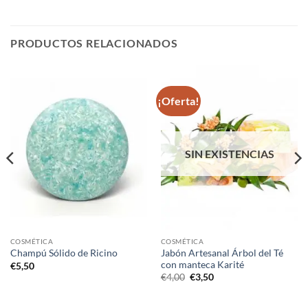
PRODUCTOS RELACIONADOS
¡Oferta!
SIN EXISTENCIAS
COSMÉTICA
COSMÉTICA
Jabón Artesanal Árbol del Té
Champú Sólido de Ricino
con manteca Karité
€
5,50
El
El
€
4,00
€
3,50
precio
precio
original
actual
era:
es: