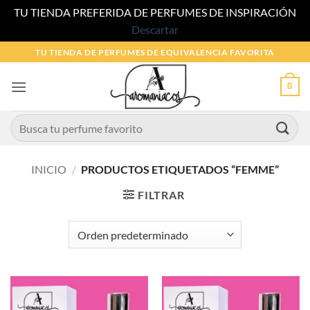
TU TIENDA PREFERIDA DE PERFUMES DE INSPIRACIÓN
Descartar
Saltar
TU TIENDA DE PERFUMES DE EQUIVALENCIA FAVORITA
al
contenido
0
Buscar
por:
INICIO
/
PRODUCTOS ETIQUETADOS “FEMME”
FILTRAR