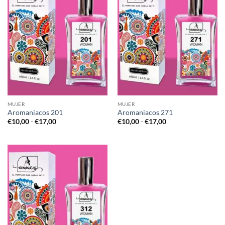
MUJER
MUJER
Aromaniacos 201
Aromaniacos 271
Rango
Rango
€
10,00
-
€
17,00
€
10,00
-
€
17,00
de
de
precios:
precios:
desde
desde
€10,00
€10,00
hasta
hasta
€17,00
€17,00