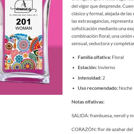
€10
del vigor que desprende. Cuent
hast
clásico y formal, alejada de la
€17
las extravagancias, representa 
sofisticación mediante una exq
combinación floral, una unión 
sensual, seductora y completa
Familia olfativa:
Floral
Estación:
Invierno
Intensidad:
2
Uso recomendado:
Noche
Notas olfativas:
SALIDA: frambuesa, neroli y 
CORAZÓN: flor de azahar del 