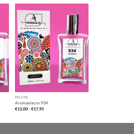
DELUXE
Aromaniacos 934
Rango
€
12,00
-
€
17,95
de
precios:
desde
€12,00
hasta
€17,95