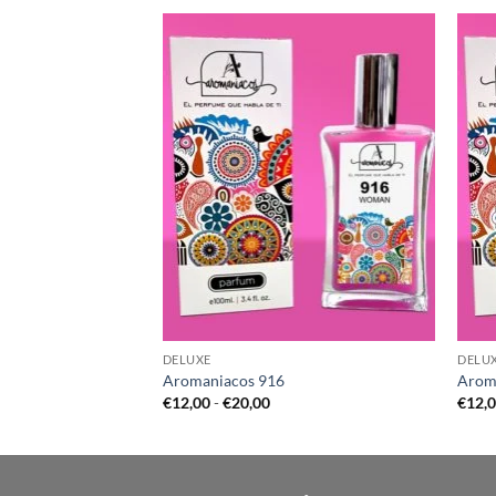
DELUXE
DELU
Aromaniacos 916
Arom
go
Rango
€
12,00
-
€
20,00
€
12,
de
cios:
precios:
de
desde
,00
€12,00
ta
hasta
,00
€20,00