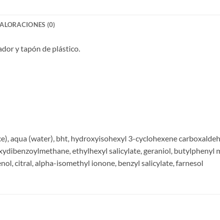
ALORACIONES (0)
ador y tapón de plástico.
ce), aqua (water), bht, hydroxyisohexyl 3-cyclohexene carboxaldeh
ibenzoylmethane, ethylhexyl salicylate, geraniol, butylphenyl me
ol, citral, alpha-isomethyl ionone, benzyl salicylate, farnesol
S