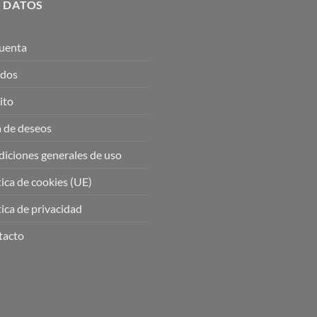
 DATOS
uenta
idos
ito
a de deseos
iciones generales de uso
tica de cookies (UE)
tica de privacidad
tacto