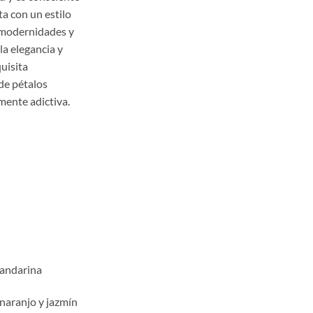
,00
a con un estilo
a
s modernidades y
,00
la elegancia y
uisita
de pétalos
mente adictiva.
mandarina
naranjo y jazmín