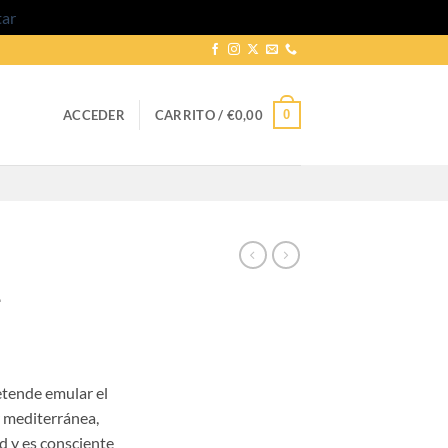
tar
0
ACCEDER
CARRITO /
€
0,00
1
go
etende emular el
ios:
r mediterránea,
de
d y es consciente