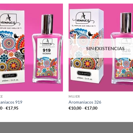
SIN EXISTENCIAS
XE
MUJER
aniacos 919
Aromaniacos 326
Rango
Rango
00
-
€
17,95
€
10,00
-
€
17,00
de
de
precios:
precios:
desde
desde
€12,00
€10,00
hasta
hasta
€17,95
€17,00