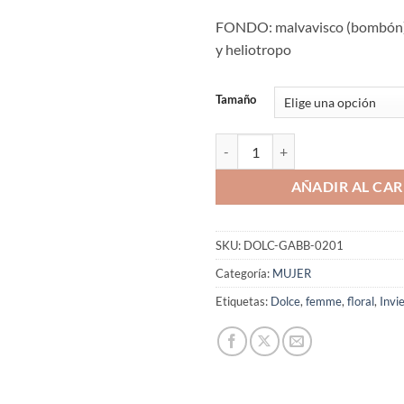
FONDO: malvavisco (bombón), 
y heliotropo
Tamaño
Aromaniacos 201 cantidad
AÑADIR AL CAR
SKU:
DOLC-GABB-0201
Categoría:
MUJER
Etiquetas:
Dolce
,
femme
,
floral
,
Invi