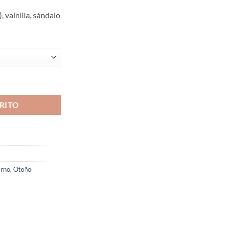
vainilla, sándalo
RITO
erno
,
Otoño