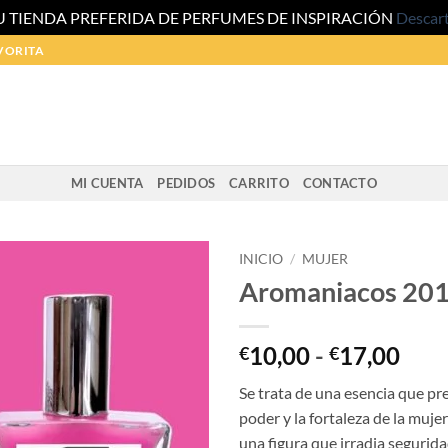
U TIENDA PREFERIDA DE PERFUMES DE INSPIRACIÓN
Descar
VORITA
MI CUENTA
PEDIDOS
CARRITO
CONTACTO
INICIO
/
MUJER
Aromaniacos 20
Ran
10,00
-
17,00
€
€
de
Se trata de una esencia que pr
prec
poder y la fortaleza de la muje
des
una figura que irradia segurida