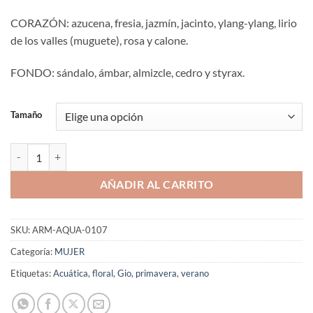
CORAZÓN: azucena, fresia, jazmín, jacinto, ylang-ylang, lirio
de los valles (muguete), rosa y calone.
FONDO: sándalo, ámbar, almizcle, cedro y styrax.
Tamaño
Aromaniacos 107 cantidad
AÑADIR AL CARRITO
SKU:
ARM-AQUA-0107
Categoría:
MUJER
Etiquetas:
Acuática
,
floral
,
Gio
,
primavera
,
verano