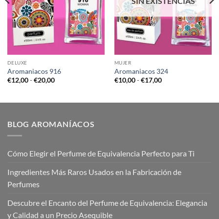
SIN EXISTENCIAS
DELUXE
MUJER
Aromaniacos 916
Aromaniacos 324
Rango
Rango
€
12,00
-
€
20,00
€
10,00
-
€
17,00
de
de
precios:
precios:
desde
desde
€12,00
€10,00
hasta
hasta
€20,00
€17,00
BLOG AROMANÍACOS
Cómo Elegir el Perfume de Equivalencia Perfecto para Ti
Ingredientes Más Raros Usados en la Fabricación de
Perfumes
Descubre el Encanto del Perfume de Equivalencia: Elegancia
y Calidad a un Precio Asequible