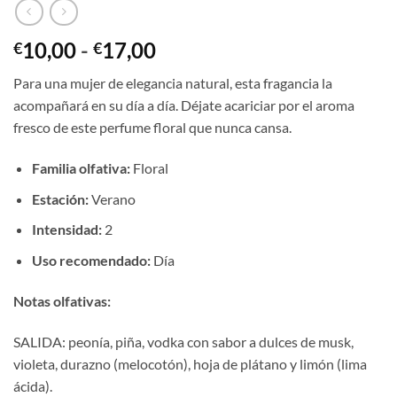
Rango
10,00
-
17,00
€
€
de
Para una mujer de elegancia natural, esta fragancia la
precios:
acompañará en su día a día. Déjate acariciar por el aroma
desde
fresco de este perfume floral que nunca cansa.
€10,00
hasta
Familia olfativa:
Floral
€17,00
Estación:
Verano
Intensidad:
2
Uso recomendado:
Día
Notas olfativas:
SALIDA: peonía, piña, vodka con sabor a dulces de musk,
violeta, durazno (melocotón), hoja de plátano y limón (lima
ácida).