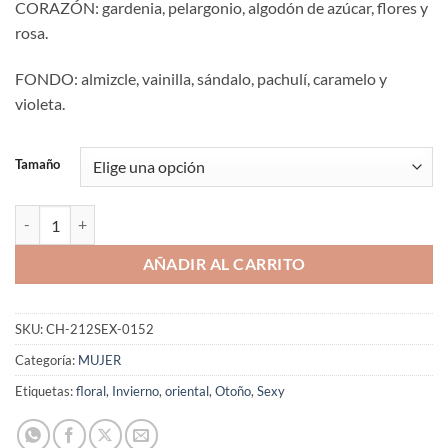
CORAZÓN: gardenia, pelargonio, algodón de azúcar, flores y
rosa.
FONDO: almizcle, vainilla, sándalo, pachulí, caramelo y
violeta.
Tamaño
Aromaniacos 152 cantidad
AÑADIR AL CARRITO
SKU:
CH-212SEX-0152
Categoría:
MUJER
Etiquetas:
floral
,
Invierno
,
oriental
,
Otoño
,
Sexy