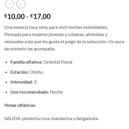
Rango
10,00
-
17,00
€
€
de
Una esencia muy sexy, para vivir noches inolvidables.
precios:
Pensada para mujeres jóvenes y urbanas, atrevidas y
desde
sensuales a las que les gusta el juego de la seducción. Un aura
€10,00
de misterio las acompaña.
hasta
€17,00
Familia olfativa:
Oriental Floral
Estación:
Otoño
Intensidad:
3
Uso recomendado:
Noche
Notas olfativas:
SALIDA: pimienta rosa, mandarina y bergamota.