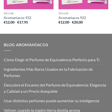
DELUXE
DELUXE
Aromaniacos 932
Aromaniacos 922
Rango
Rango
€
12,00
-
€
17,95
€
12,00
-
€
20,00
de
de
precios:
precios:
desde
desde
€12,00
€12,00
hasta
hasta
€17,95
€20,00
BLOG AROMANÍACOS
Cómo Elegir el Perfume de Equivalencia Perfecto para Ti
Ingredientes Más Raros Usados en la Fabricación de
Perfumes
Descubre el Encanto del Perfume de Equivalencia: Elegancia
y Calidad a un Precio Asequible
Usar distintos perfumes puede aumentar su inteligencia
Vetiver, cuando la madre tierra destila aroma