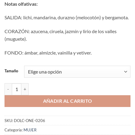
Notas olfativas:
SALIDA: lichi, mandarina, durazno (melocotón) y bergamota.
CORAZÓN: azucena, ciruela, jazmín y lirio de los valles
(muguete).
FONDO: ámbar, almizcle, vainilla y vetiver.
Tamaño
Aromaniacos 206 cantidad
AÑADIR AL CARRITO
SKU:
DOLC-ONE-0206
Categoría:
MUJER