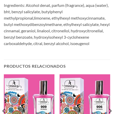
Ingredients: Alcohol denat, parfum (fragrance), aqua (water),
bht, benzyl salicylate, butylphenyl
methylpropional,limonene, ethylhexyl methoxycinnamate,
butyl methoxydibenzoylmethane, ethylhexyl salicylate, hexyl
cinnamal, geraniol, linalool, citronellol, hydroxycitronellal,
benzyl benzoate, hydroxyisohexyl 3-cyclohexene
carboxaldehyde, citral, benzyl alcohol, isoeugenol
PRODUCTOS RELACIONADOS