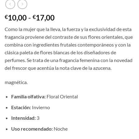
Rango
10,00
-
17,00
€
€
de
Como la mujer que la lleva, la fuerza y la exclusividad de esta
precios:
fragancia proviene del contraste de sus flores orientales, que
desde
combina con ingredientes frutales contemporáneos y con la
€10,00
clásica paleta de flores blancas de los diseñadores de
hasta
perfumes. Se trata de una fragancia femenina con la novedad
€17,00
del frescor que acentúa la nota clave de la azucena.
magnética.
Familia olfativa:
Floral Oriental
Estación:
Invierno
Intensidad:
3
Uso recomendado:
Noche