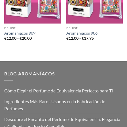
DELUXE
DELUXE
Aromaniacos 909
Aromaniacos 906
Rango
Rango
€
12,00
-
€
20,00
€
12,00
-
€
17,95
de
de
precios:
precios:
desde
desde
€12,00
€12,00
hasta
hasta
€20,00
€17,95
BLOG AROMANÍACOS
Cómo Elegir el Perfume de Equivalencia Perfecto para Ti
Ingredientes Más Raros Usados en la Fabricación de
Perfumes
Descubre el Encanto del Perfume de Equivalencia: Elegancia
y Calidad a un Precio Asequible