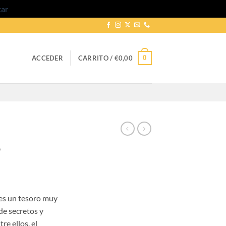
tar
0
ACCEDER
CARRITO /
€
0,00
8
go
 es un tesoro muy
ios:
de secretos y
de
re ellos, el