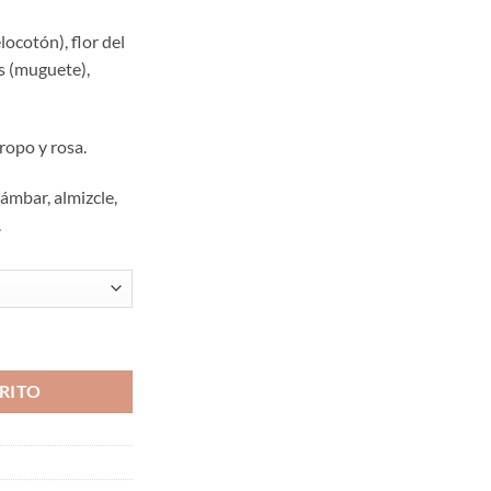
locotón), flor del
es (muguete),
ropo y rosa.
mbar, almizcle,
.
RITO