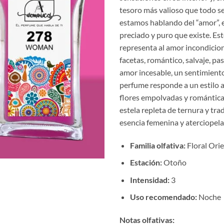
€10
tesoro más valioso que todo s
hast
estamos hablando del “amor”, 
€17
preciado y puro que existe. Es
representa al amor incondicion
facetas, romántico, salvaje, pas
amor incesable, un sentimiento
perfume responde a un estilo a
flores empolvadas y romántica
estela repleta de ternura y tra
esencia femenina y aterciopela
Familia olfativa:
Floral Orie
Estación:
Otoño
Intensidad:
3
Uso recomendado:
Noche
Notas olfativas: