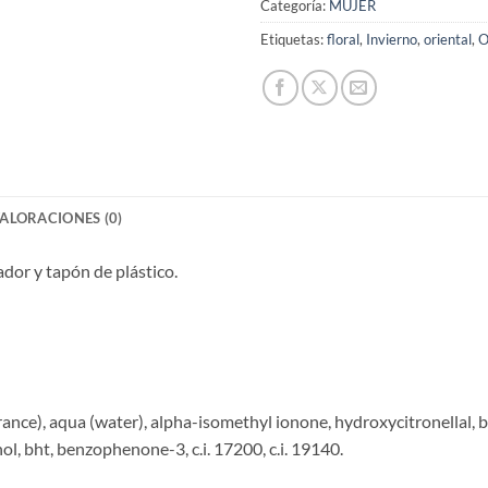
Categoría:
MUJER
Etiquetas:
floral
,
Invierno
,
oriental
,
O
ALORACIONES (0)
ador y tapón de plástico.
), aqua (water), alpha-isomethyl ionone, hydroxycitronellal, benzy
l, bht, benzophenone-3, c.i. 17200, c.i. 19140.