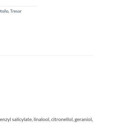
toño
,
Tresor
l salicylate, linalool, citronellol, geraniol,