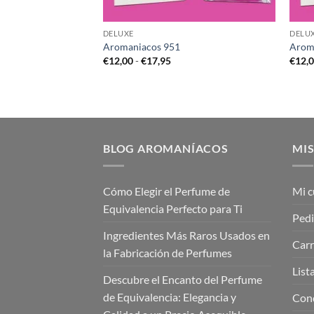
DELUXE
DELU
Aromaniacos 951
Arom
go
Rango
€
12,00
-
€
17,95
€
12,
de
cios:
precios:
de
desde
,00
€12,00
ta
hasta
,00
€17,95
BLOG AROMANÍACOS
MIS
Cómo Elegir el Perfume de
Mi c
Equivalencia Perfecto para Ti
Ped
Ingredientes Más Raros Usados en
Carr
la Fabricación de Perfumes
List
Descubre el Encanto del Perfume
de Equivalencia: Elegancia y
Cond