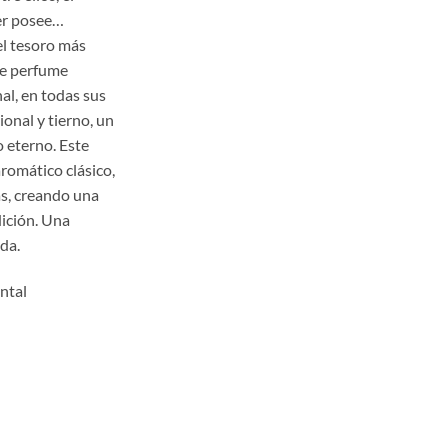
,00
er posee…
a
el tesoro más
,00
te perfume
al, en todas sus
ional y tierno, un
 eterno. Este
romático clásico,
s, creando una
dición. Una
da.
ntal