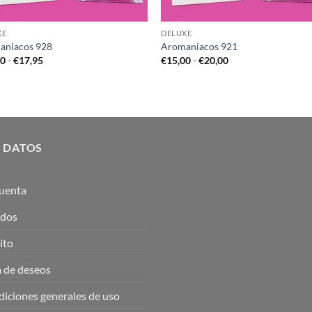
XE
DELUXE
aniacos 928
Aromaniacos 921
Rango
Rango
00
-
€
17,95
€
15,00
-
€
20,00
de
de
precios:
precios:
desde
desde
€12,00
€15,00
hasta
hasta
€17,95
€20,00
 DATOS
uenta
idos
ito
a de deseos
iciones generales de uso