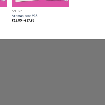
DELUXE
Aromaniacos 938
Rango
€
12,00
-
€
17,95
de
precios:
desde
€12,00
hasta
€17,95