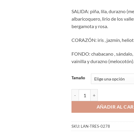
SALIDA: piña, lila, durazno (me
albaricoquero, lirio de los vall
bergamota y rosa.
CORAZÓN: iris , jazmín, heliot
FONDO: chabacano , sándalo, á
vainilla y durazno (melocotón)
Tamaño
Aromaniacos 278 cantidad
AÑADIR AL CAR
SKU:
LAN-TRES-0278