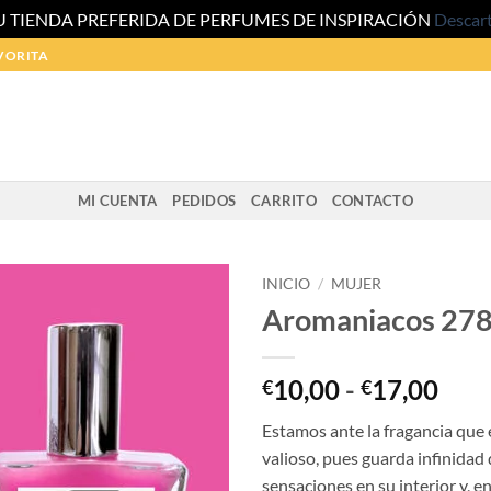
U TIENDA PREFERIDA DE PERFUMES DE INSPIRACIÓN
Descar
VORITA
MI CUENTA
PEDIDOS
CARRITO
CONTACTO
INICIO
/
MUJER
Aromaniacos 27
Ran
10,00
-
17,00
€
€
de
Estamos ante la fragancia que
prec
valioso, pues guarda infinidad 
des
sensaciones en su interior y, ent